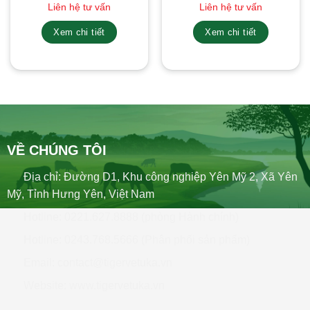
Liên hệ tư vấn
Liên hệ tư vấn
Xem chi tiết
Xem chi tiết
VỀ CHÚNG TÔI
Địa chỉ: Đường D1, Khu công nghiệp Yên Mỹ 2, Xã Yên
Mỹ, Tỉnh Hưng Yên, Việt Nam
Hotline: 0221.627.8888 (phòng Hành chính)
Hotline: 0243.768.5666 (Phân phối sản phẩm)
Email: contact@tigervetuka.vn
Website: www.tigervetuka.vn