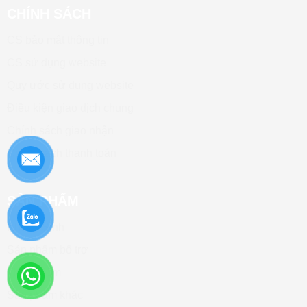
CHÍNH SÁCH
CS bảo mật thông tin
CS sử dụng website
Quy ước sử dụng website
Điều kiện giao dịch chung
Chính sách giao nhận
Chính sách thanh toán
SẢN PHẨM
Kháng Sinh
Sản phẩm bổ trợ
Thuốc tiêm
Sản phẩm khác