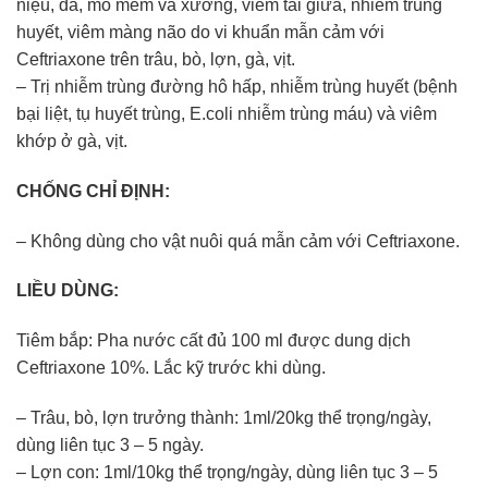
niệu, da, mô mềm và xương, viêm tai giữa, nhiễm trùng
huyết, viêm màng não do vi khuẩn mẫn cảm với
Ceftriaxone trên trâu, bò, lợn, gà, vịt.
– Trị nhiễm trùng đường hô hấp, nhiễm trùng huyết (bệnh
bại liệt, tụ huyết trùng,
E.coli
nhiễm trùng máu) và viêm
khớp ở gà, vịt.
CHỐNG CHỈ ĐỊNH:
– Không dùng cho vật nuôi quá mẫn cảm với Ceftriaxone.
LIỀU DÙNG:
Tiêm bắp: Pha nước cất đủ 100 ml được dung dịch
Ceftriaxone 10%. Lắc kỹ trước khi dùng.
– Trâu, bò, lợn trưởng thành: 1ml/20kg thể trọng/ngày,
dùng liên tục 3 – 5 ngày.
– Lợn con: 1ml/10kg thể trọng/ngày, dùng liên tục 3 – 5