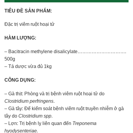
TIÊU ĐỀ SẢN PHẨM:
Đặc trị viêm ruột hoại tử
HÀM LƯỢNG:
– Bacitracin methylene disalicylate………………………….
500g
– Tá dược vừa đủ 1kg
CÔNG DỤNG:
– Gà thịt: Phòng và trị bệnh viêm ruột hoại tử do
Clostridium perfringens
.
– Gà tây: Để kiểm soát bệnh viêm ruột truyền nhiễm ở gà
tây do
Clostridium spp
.
– Lợn: Trị bệnh lỵ liên quan đến
Treponema
hyodysenteriae.