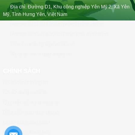
Địa chỉ: Đường D1, Khu công nghiệp Yên Mỹ 2, Xã Yên
Mỹ, Tỉnh Hưng Yên, Việt Nam
Hotline: 0221.627.8888 (phòng Hành chính)
Hotline: 0243.768.5666 (Phân phối sản phẩm)
Email: contact@tigervetuka.vn
Website: www.tigervetuka.vn
CHÍNH SÁCH
CS bảo mật thông tin
CS sử dụng website
Quy ước sử dụng website
Điều kiện giao dịch chung
Chính sách giao nhận
Chính sách thanh toán