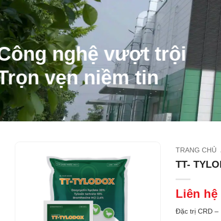
Công nghệ vượt trội
Trọn vẹn niềm tin
TRANG CHỦ
TT- TYL
Liên hệ
Đặc trị CRD –