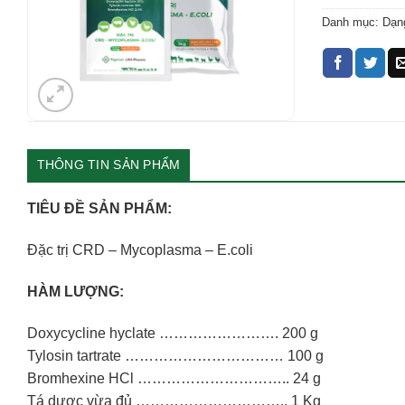
Danh mục:
Dạn
THÔNG TIN SẢN PHẨM
TIÊU ĐỀ SẢN PHẨM:
Đặc trị CRD – Mycoplasma – E.coli
HÀM LƯỢNG:
Doxycycline hyclate ……………………. 200 g
Tylosin tartrate …………………………… 100 g
Bromhexine HCl ………………………….. 24 g
Tá dược vừa đủ ………………………….. 1 Kg