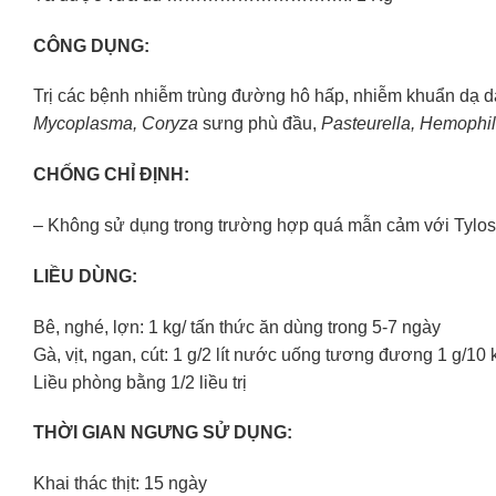
CÔNG DỤNG:
Trị các bệnh nhiễm trùng đường hô hấp, nhiễm khuẩn dạ dà
Mycoplasma, Coryza
sưng phù đầu,
Pasteurella, Hemophi
CHỐNG CHỈ ĐỊNH:
– Không sử dụng trong trường hợp quá mẫn cảm với Tylosi
LIỀU DÙNG:
Bê, nghé, lợn: 1 kg/ tấn thức ăn dùng trong 5-7 ngày
Gà, vịt, ngan, cút: 1 g/2 lít nước uống tương đương 1 g/10 
Liều phòng bằng 1/2 liều trị
THỜI GIAN NGƯNG SỬ DỤNG:
Khai thác thịt: 15 ngày