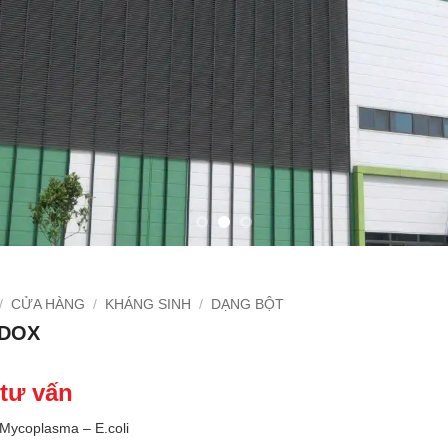
/
CỬA HÀNG
/
KHÁNG SINH
/
DẠNG BỘT
ODOX
 tư vấn
 Mycoplasma – E.coli