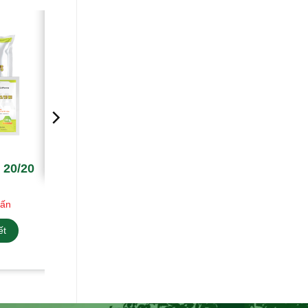
20/20
vấn
ết