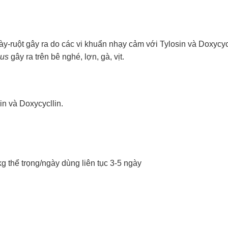
y-ruột gây ra do các vi khuẩn nhạy cảm với Tylosin và Doxycyc
lus
gây ra trên bê nghé, lợn, gà, vịt.
n và Doxycycllin.
kg thể trọng/ngày dùng liên tục 3-5 ngày