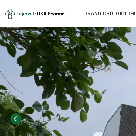
Bỏ
qua
TRANG CHỦ
GIỚI TH
nội
dung