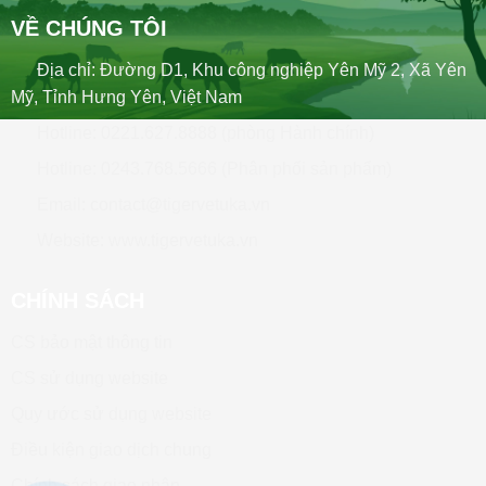
VỀ CHÚNG TÔI
Địa chỉ: Đường D1, Khu công nghiệp Yên Mỹ 2, Xã Yên
Mỹ, Tỉnh Hưng Yên, Việt Nam
Hotline: 0221.627.8888 (phòng Hành chính)
Hotline: 0243.768.5666 (Phân phối sản phẩm)
Email: contact@tigervetuka.vn
Website: www.tigervetuka.vn
CHÍNH SÁCH
CS bảo mật thông tin
CS sử dụng website
Quy ước sử dụng website
Điều kiện giao dịch chung
Chính sách giao nhận