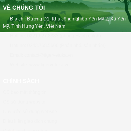
VỀ CHÚNG TÔI
Địa chỉ: Đường D1, Khu công nghiệp Yên Mỹ 2, Xã Yên
Mỹ, Tỉnh Hưng Yên, Việt Nam
Hotline: 0221.627.8888 (phòng Hành chính)
Hotline: 0243.768.5666 (Phân phối sản phẩm)
Email: contact@tigervetuka.vn
Website: www.tigervetuka.vn
CHÍNH SÁCH
CS bảo mật thông tin
CS sử dụng website
Quy ước sử dụng website
Điều kiện giao dịch chung
Chính sách giao nhận