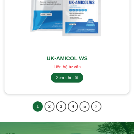
UK-AMICOL WS
Liên hệ tư vấn
Xem chi tiết
1
2
3
4
5