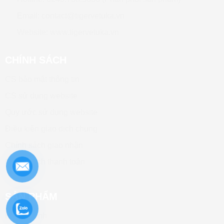
Email: contact@tigervetuka.vn
Website: www.tigervetuka.vn
CHÍNH SÁCH
CS bảo mật thông tin
CS sử dụng website
Quy ước sử dụng website
Điều kiện giao dịch chung
Chính sách giao nhận
Chính sách thanh toán
SẢN PHẨM
Kháng Sinh