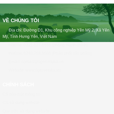
VỀ CHÚNG TÔI
Địa chỉ: Đường D1, Khu công nghiệp Yên Mỹ 2, Xã Yên
Mỹ, Tỉnh Hưng Yên, Việt Nam
Hotline: 0221.627.8888 (phòng Hành chính)
Hotline: 0243.768.5666 (Phân phối sản phẩm)
Email: contact@tigervetuka.vn
Website: www.tigervetuka.vn
CHÍNH SÁCH
CS bảo mật thông tin
CS sử dụng website
Quy ước sử dụng website