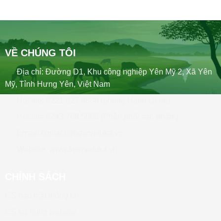
VỀ CHÚNG TÔI
Địa chỉ: Đường D1, Khu công nghiệp Yên Mỹ 2, Xã Yên
Mỹ, Tỉnh Hưng Yên, Việt Nam
Hotline: 0221.627.8888 (phòng Hành chính)
Hotline: 0243.768.5666 (Phân phối sản phẩm)
Email: contact@tigervetuka.vn
Website: www.tigervetuka.vn
CHÍNH SÁCH
CS bảo mật thông tin
CS sử dụng website