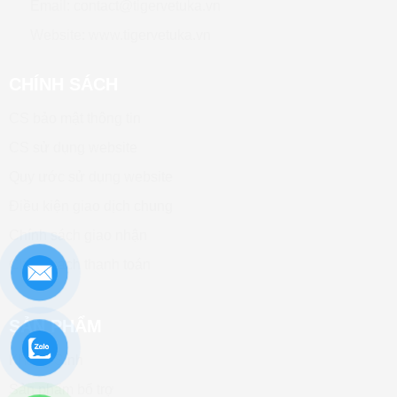
Email: contact@tigervetuka.vn
Website: www.tigervetuka.vn
CHÍNH SÁCH
CS bảo mật thông tin
CS sử dụng website
Quy ước sử dụng website
Điều kiện giao dịch chung
Chính sách giao nhận
Chính sách thanh toán
SẢN PHẨM
Kháng Sinh
Sản phẩm bổ trợ