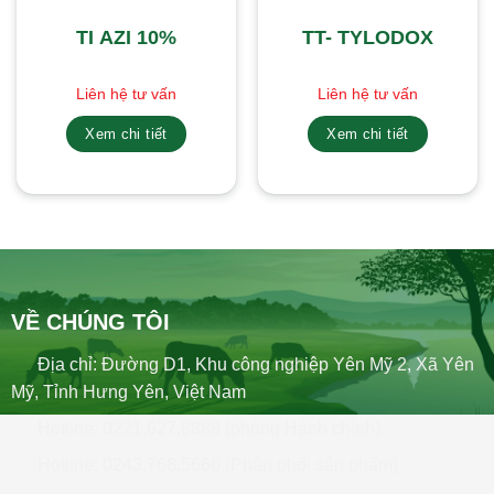
TI AZI 10%
TT- TYLODOX
Liên hệ tư vấn
Liên hệ tư vấn
Xem chi tiết
Xem chi tiết
VỀ CHÚNG TÔI
Địa chỉ: Đường D1, Khu công nghiệp Yên Mỹ 2, Xã Yên
Mỹ, Tỉnh Hưng Yên, Việt Nam
Hotline: 0221.627.8888 (phòng Hành chính)
Hotline: 0243.768.5666 (Phân phối sản phẩm)