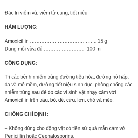
Đặc trị viêm vú, viêm tử cung, tiết niệu
HÀM LƯỢNG:
Amoxicillin ………………………………….. 15 g
Dung môi vừa đủ …………………….. 100 ml
CÔNG DỤNG:
Trị các bệnh nhiễm trùng đường tiêu hóa, đường hô hấp,
da và mô mềm, đường tiết niệu sinh dục, phòng chống các
nhiễm trùng sau đẻ do các vi sinh vật nhạy cảm với
Amoxicillin trên trâu, bò, dê, cừu, lợn, chó và mèo.
CHỐNG CHỈ ĐỊNH:
– Không dùng cho động vật có tiền sử quá mẫn cảm với
Penicillin hoặc Cephalosporins.