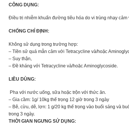
CÔNG DỤNG:
Điều trị nhiễm khuẩn đường tiêu hóa do vi trùng nhạy cảm 
CHỐNG CHỈ ĐỊNH:
Không sử dụng trong trường hợp:
– Tiền sử quá mẫn cảm với Tetracycline và/hoặc Aminogly
– Suy thận,
– Đề kháng với Tetracycline và/hoặc Aminoglycoside.
LIỀU DÙNG:
Pha với nước uống, sữa hoặc trộn với thức ăn.
– Gia cầm: 1g/ 10kg thể trọng 12 giờ trong 3 ngày
– Bê, cừu, dê, lợn: 1 g/20 kg thể trọng vào buổi sáng và b
trong 3 ngày.
THỜI GIAN NGƯNG SỬ DỤNG: