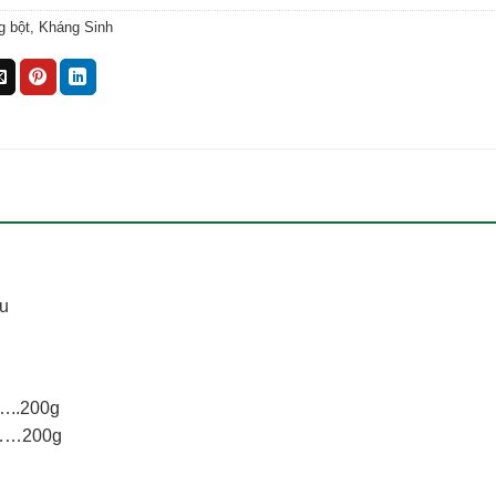
g bột
,
Kháng Sinh
ệu
…..200g
………200g