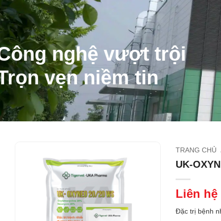
Công nghệ vượt trội
Trọn vẹn niềm tin
TRANG CHỦ
UK-OXYN
Liên hệ
Đặc trị bệnh n