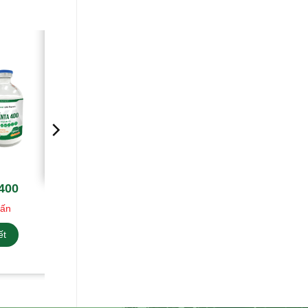
400
vấn
ết