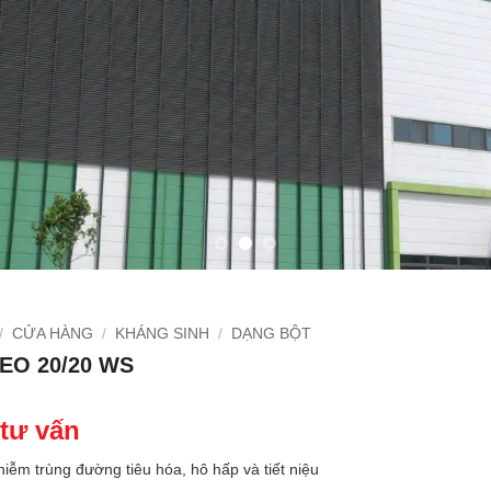
/
CỬA HÀNG
/
KHÁNG SINH
/
DẠNG BỘT
EO 20/20 WS
 tư vấn
hiễm trùng đường tiêu hóa, hô hấp và tiết niệu