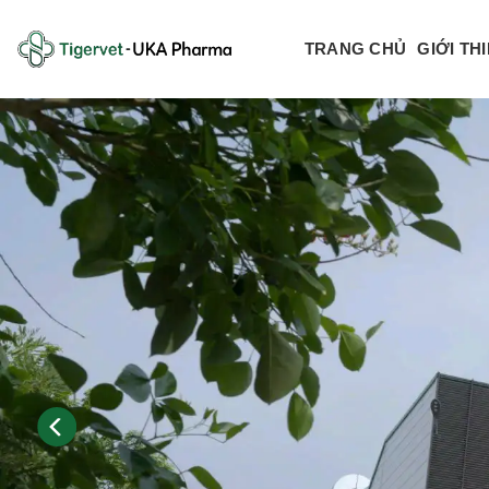
Bỏ
qua
TRANG CHỦ
GIỚI TH
nội
dung