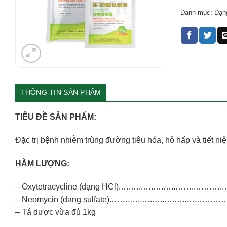
Danh mục:
Dạn
THÔNG TIN SẢN PHẨM
TIÊU ĐỀ SẢN PHẨM:
Đặc trị bệnh nhiễm trùng đường tiêu hóa, hô hấp và tiết ni
HÀM LƯỢNG:
– Oxytetracycline (dạng HCl).….…..….….…..……..………..
– Neomycin (dạng sulfate).…….…..….…..….…..….……
– Tá dược vừa đủ 1kg