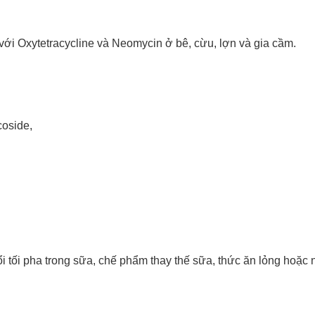
với Oxytetracycline và Neomycin ở bê, cừu, lợn và gia cầm.
coside,
uổi tối pha trong sữa, chế phẩm thay thế sữa, thức ăn lỏng hoặ