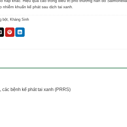
 hấp khác. Hiệu quả cao trong điều trị phó thương hàn do Salmonella,
p nhiễm khuẩn kế phát sau dịch tai xanh.
g bột
,
Kháng Sinh
, các bệnh kế phát tai xanh (PRRS)