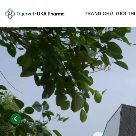
Bỏ
qua
TRANG CHỦ
GIỚI TH
nội
dung