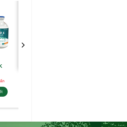
K
vấn
ết