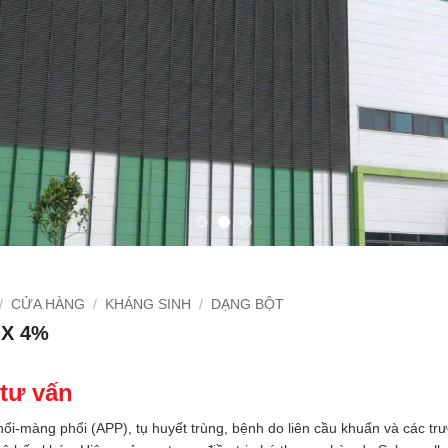
/
CỬA HÀNG
/
KHÁNG SINH
/
DẠNG BỘT
IX 4%
 tư vấn
hổi-màng phổi (APP), tụ huyết trùng, bệnh do liên cầu khuẩn và các t