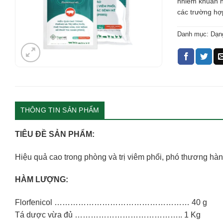
nhiễm khuẩn hô
các trường hợ
Danh mục:
Dạn
THÔNG TIN SẢN PHẨM
TIÊU ĐỀ SẢN PHẨM:
Hiệu quả cao trong phòng và trị viêm phổi, phó thương hàn
HÀM LƯỢNG:
Florfenicol …………………………………………… 40 g
Tá dược vừa đủ ………………………………….. 1 Kg