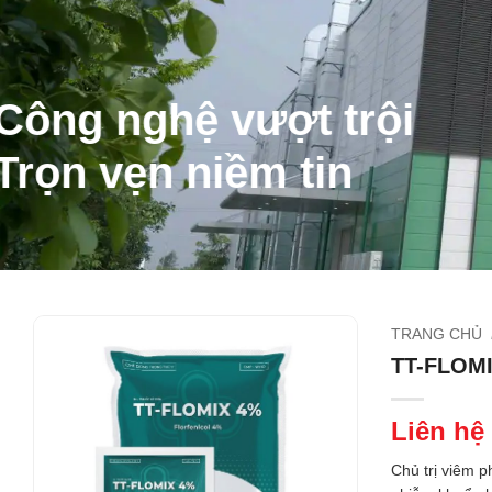
Công nghệ vượt trội
Trọn vẹn niềm tin
TRANG CHỦ
TT-FLOM
Liên hệ
Chủ trị viêm p