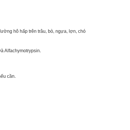
ường hô hấp trên trâu, bò, ngựa, lợn, chó
và Alfachymotrypsin.
nếu cần.