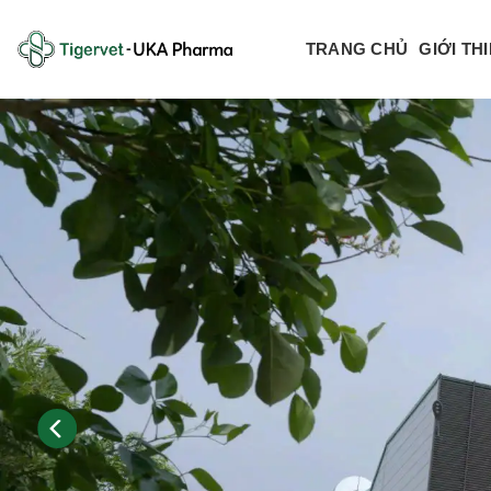
Bỏ
qua
TRANG CHỦ
GIỚI TH
nội
dung