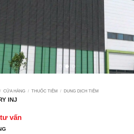
/
CỬA HÀNG
/
THUỐC TIÊM
/
DUNG DỊCH TIÊM
Y INJ
 tư vấn
NG