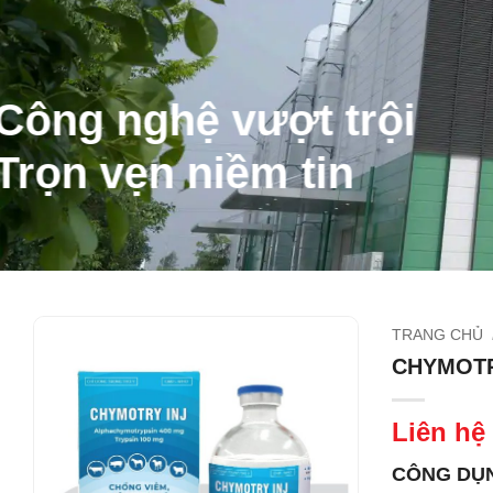
Công nghệ vượt trội
Trọn vẹn niềm tin
TRANG CHỦ
CHYMOTR
Liên hệ
CÔNG DỤ