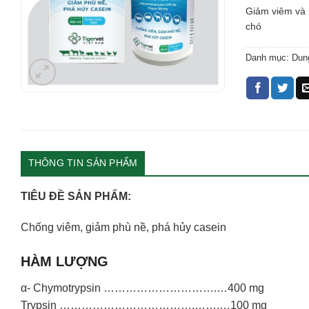
Giảm viêm và p
chó
Danh mục:
Dung
THÔNG TIN SẢN PHẨM
TIÊU ĐỀ SẢN PHẨM:
Chống viêm, giảm phù nề, phá hủy casein
HÀM LƯỢNG
α- Chymotrypsin ………………………….…400 mg
Trypsin ……………………………….…….…100 mg