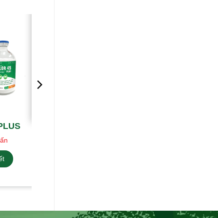
 PLUS
vấn
ết