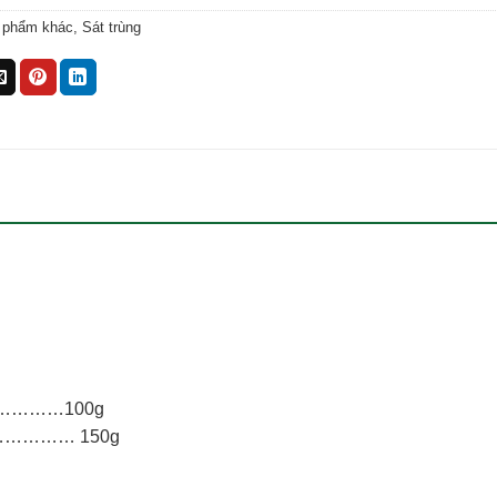
 phẩm khác
,
Sát trùng
…………………100g
…………… 150g