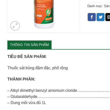
Danh mục:
Sản
THÔNG TIN SẢN PHẨM
TIÊU ĐỀ SẢN PHẨM:
Thuốc sát trùng đậm đặc, phổ rộng
THÀNH PHẦN:
– Alkyl dimethyl benzyl amonium cloride……………
– Glutaraldehyde………………………………………..…….
– Dung môi vừa đủ 1L