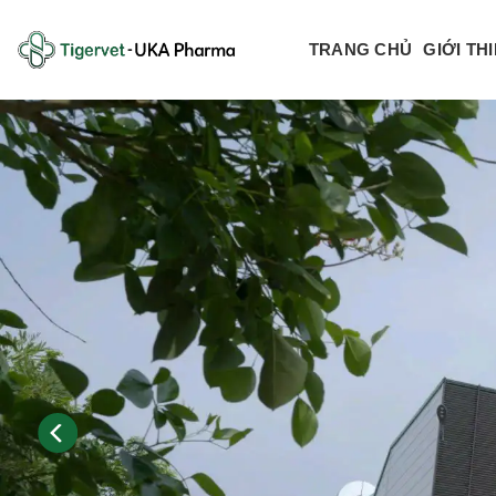
Bỏ
qua
TRANG CHỦ
GIỚI TH
nội
dung