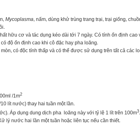
ẩn,
Mycoplasma
, nấm, dùng khử trùng trang trại, trại giống, chuồ
ôi.
ất hữu cơ và tác dụng kéo dài tới 7 ngày. Có tính ổn định cao
 có độ ổn định cao khi cô đặc hay pha loãng.
òn, có độc tính thấp và có thể được sử dụng trên tất cả các loạ
2
300ml /1m
0 lít nước) thay hai tuần một lần.
3
ước). Áp dụng dung dịch pha
loãng này với tỷ lệ 1 lít trên 100m
 lý nước hai lần một tuần hoặc liên tục nếu cần thiết.