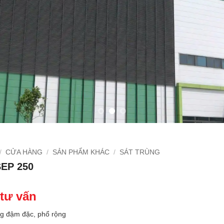
/
CỬA HÀNG
/
SẢN PHẨM KHÁC
/
SÁT TRÙNG
EP 250
 tư vấn
ng đậm đặc, phổ rộng