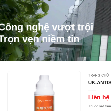
Công nghệ vượt trội
Trọn vẹn niềm tin
TRANG CHỦ
UK-ANTIS
Liên hệ
Thuốc sát trù