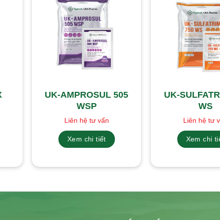
X
UK-AMPROSUL 505
UK-SULFATR
WSP
WS
Liên hệ tư vấn
Liên hệ tư 
Xem chi tiết
Xem chi ti