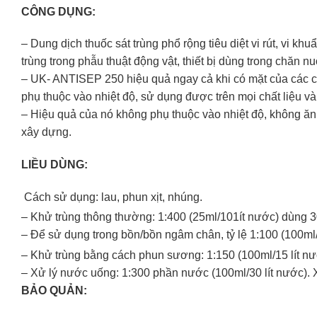
CÔNG DỤNG:
– Dung dịch thuốc sát trùng phổ rộng tiêu diệt vi rút, vi khu
trùng trong phẫu thuật động vật, thiết bị dùng trong chăn nu
– UK- ANTISEP 250 hiệu quả ngay cả khi có mặt của các ch
phụ thuộc vào nhiệt độ, sử dụng được trên mọi chất liệu và
– Hiệu quả của nó không phụ thuộc vào nhiệt độ, không ăn m
xây dựng.
LIỀU DÙNG:
Cách sử dụng: lau, phun xịt, nhúng.
– Khử trùng thông thường: 1:400 (25ml/101ít nước) dùng 
– Để sử dụng trong bồn/bồn ngâm chân, tỷ lệ 1:100 (100ml/1
– Khử trùng bằng cách phun sương: 1:150 (100ml/15 lít n
– Xử lý nước uống: 1:300 phần nước (100ml/30 lít nước). Xử
BẢO QUẢN: