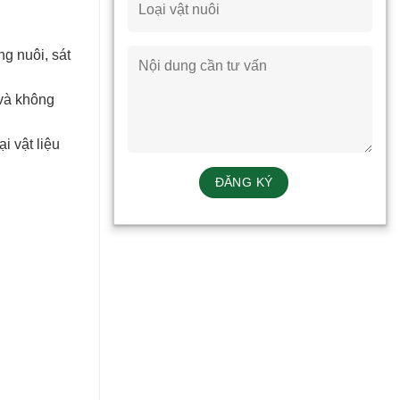
ng nuôi, sát
 và không
i vật liệu
.