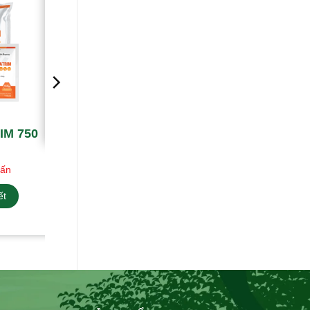
IM 750
vấn
ết