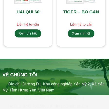
HALQUI 60
TIGER – BỔ GAN
Liên hệ tư vấn
Liên hệ tư vấn
Xem chi tiết
Xem chi tiết
VỀ CHÚNG TÔI
Địa chỉ: Đường D1, Khu công nghiệp Yên Mỹ 2, Xã Yên
Mỹ, Tỉnh Hưng Yên, Việt Nam
Hotline: 0221.627.8888 (phòng Hành chính)
Hotline: 0243.768.5666 (Phân phối sản phẩm)