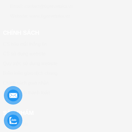
Email: contact@tigervetuka.vn
Website: www.tigervetuka.vn
CHÍNH SÁCH
CS bảo mật thông tin
CS sử dụng website
Quy ước sử dụng website
Điều kiện giao dịch chung
Chính sách giao nhận
Chính sách thanh toán
SẢN PHẨM
Kháng Sinh